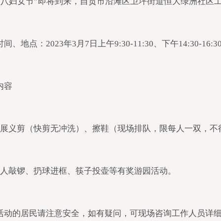
年“三八妇女节”即将到来，自贡市沿滩区卫坪街道恒大绿洲社
、地点：2023年3月7日上午9:30-11:30、下午14:30-1
内容
开展义剪（快剪无冲洗）、擦鞋（现场排队，限每人一双，不
盲人敲锣、扔球进框、筷子投壶等有奖游园活动。
活动的居民请注意安全，如有疑问，可现场咨询工作人员详