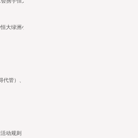
区工会携手恒大绿洲金碧物业，开展“美丽为伴，社区同行”主
6:30恒大绿洲小区二期喷泉广场；3月8日上午9:30-11:30、下午
得代管）、缝补（限上午，如有材料更换费用需自理）、磨
细活动规则，请遵守规则、有序参加。